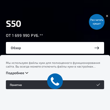
S50
Рассчитать
кредит
ОТ 1 699 990 РУБ.**
Обзор
Мы используем файлы куки для полноценного функционирования
Тест-драйв
сайта. Вы всегда можете отключить файлы куки в настройках
вашего браузера. Продолжая использовать сайт, вы соглашаетесь
Подробнее
на сбор и использование файлов куки, и подтверждаете
ознакомление с информацией по сбору, использованию и
возможной блокировке файлов куки в
Политике
Понятно
конфиденциальности
.