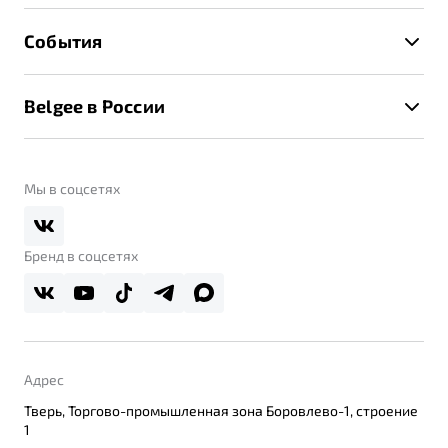
Расчет КАСКО
Гарантия Belgee
Техническое обслуживание
События
Клиентская поддержка
Калькулятор ТО
Новости
Помощь на дорогах
Belgee в России
Контакты
Belgee Линк
О бренде
Belgee Клуб
О дилерском центре
Мы в соцсетях
Belgee Плюс
Правовая информация
Реферальная программа
Бренд в соцсетях
Адрес
Тверь, Торгово-промышленная зона Боровлево-1, строение
1