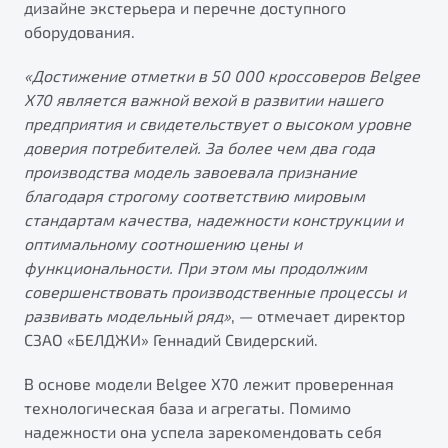
дизайне экстерьера и перечне доступного
от 1 699 990 ₽*
оборудования.
Подробно
Обзор
В наличии
«Достижение отметки в 50
000 кроссоверов Belgee
X70 является важной вехой в развитии нашего
X70
Будьте еще более уверены на дорогах с программой
предприятия и свидетельствует о высоком уровне
"Помощь на дорогах"
Автомобили в наличии
доверия потребителей. За более чем два года
Тест-драйв
производства модель завоевала признание
Преимущества программы
Автокредит
благодаря строгому соответствию мировым
Спецпредложения
стандартам качества, надежности конструкции и
оптимальному соотношению цены и
функциональности. При этом мы продолжим
Запись на сервис
совершенствовать производственные процессы и
Калькулятор ТО
развивать модельный ряд»
, — отмечает директор
Универсальный кроссовер
Клиентская поддержка
СЗАО «БЕЛДЖИ» Геннадий Свидерский.
от 2 499 990 ₽*
В основе модели Belgee X70 лежит проверенная
технологическая база и агрегаты. Помимо
Обзор
В наличии
надежности она успела зарекомендовать себя