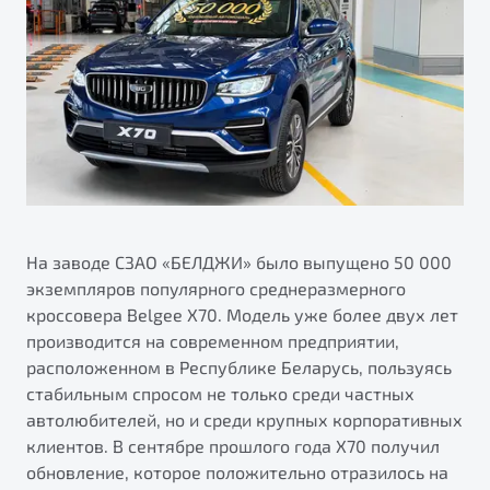
ПОДДЕРЖКА
Автокредит
О дилерском центре
Трейд-ин
Гарантия Belgee
Правовая информация
Яркий кроссовер
Страхование
Belgee Линк
от 2 219 990 ₽*
Расчет КАСКО
Belgee Клуб
Обзор
В наличии
Belgee Плюс
Реферальная программа
S50
Клиентская поддержка
На заводе СЗАО «БЕЛДЖИ» было выпущено 50 000
экземпляров популярного среднеразмерного
Помощь на дорогах
кроссовера Belgee X70. Модель уже более двух лет
производится на современном предприятии,
расположенном в Республике Беларусь, пользуясь
стабильным спросом не только среди частных
автолюбителей, но и среди крупных корпоративных
клиентов. В сентябре прошлого года X70 получил
Узнайте о специальных выгодах при покупке
обновление, которое положительно отразилось на
Элегантный и практичный седан
автомобиля Belgee