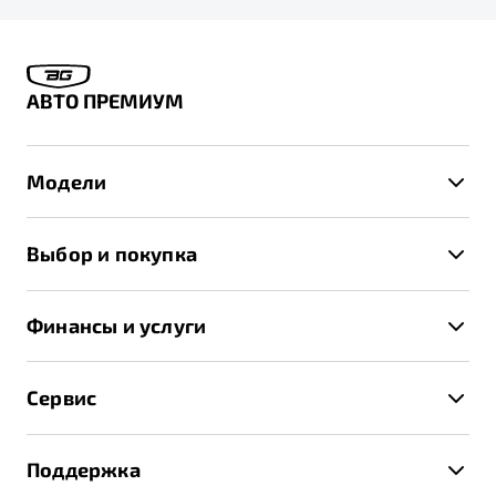
АВТО ПРЕМИУМ
Модели
X50+
Выбор и покупка
S50
Автомобили в наличии
X70
Финансы и услуги
Спецпредложения и Акции
Автокредит
Записаться на тест-драйв
Сервис
Трейд-ин
Получить предложение
Записаться на сервис
Страхование
Поддержка
Руководство по эксплуатации