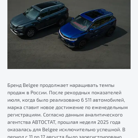
ПОДДЕРЖКА
Автокредит
О дилерском центре
Трейд-ин
Гарантия Belgee
Правовая информация
Яркий кроссовер
Страхование
Belgee Линк
от 2 219 990 ₽*
Расчет КАСКО
Belgee Клуб
Обзор
В наличии
Belgee Плюс
Реферальная программа
S50
Клиентская поддержка
Помощь на дорогах
Бренд Belgee продолжает наращивать темпы
продаж в России. После рекордных показателей
июля, когда было реализовано 6 511 автомобилей,
марка ставит новое достижение по еженедельным
регистрациям. Согласно данным аналитического
агентства АВТОСТАТ, прошлая неделя 2025 года
оказалась для Belgee исключительно успешной. В
Узнайте о специальных выгодах при покупке
Элегантный и практичный седан
период с 11 по 17 августа было зарегистрировано
автомобиля Belgee