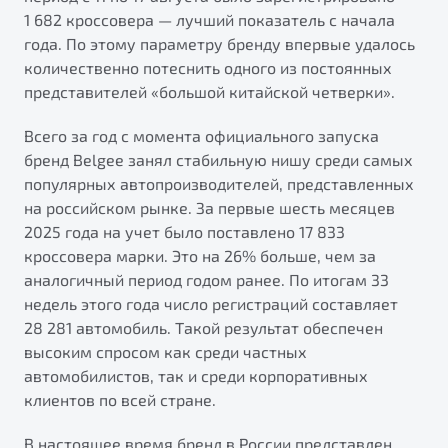
от 1 699 990 ₽*
1 682 кроссовера — лучший показатель с начала
Подробно
года. По этому параметру бренду впервые удалось
Обзор
В наличии
количественно потеснить одного из постоянных
представителей «большой китайской четверки».
X70
Будьте еще более уверены на дорогах с программой
Всего за год с момента официального запуска
"Помощь на дорогах"
Автомобили в наличии
бренд Belgee занял стабильную нишу среди самых
Тест-драйв
Преимущества программы
популярных автопроизводителей, представленных
Автокредит
на российском рынке. За первые шесть месяцев
Спецпредложения
2025 года на учет было поставлено 17 833
кроссовера марки. Это на 26% больше, чем за
аналогичный период годом ранее. По итогам 33
Запись на сервис
недель этого года число регистраций составляет
Калькулятор ТО
28 281 автомобиль. Такой результат обеспечен
Универсальный кроссовер
Клиентская поддержка
высоким спросом как среди частных
от 2 499 990 ₽*
автомобилистов, так и среди корпоративных
клиентов по всей стране.
Обзор
В наличии
В настоящее время бренд в России представлен