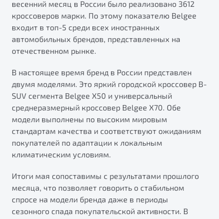
весенний месяц в России было реализовано 3612
от 1 699 990 ₽*
кроссоверов марки. По этому показателю Belgee
Подробно
входит в топ-5 среди всех иностранных
Обзор
В наличии
автомобильных брендов, представленных на
отечественном рынке.
X70
Будьте еще более уверены на дорогах с программой
"Помощь на дорогах"
Автомобили в наличии
В настоящее время бренд в России представлен
Тест-драйв
двумя моделями. Это яркий городской кроссовер B-
Преимущества программы
Автокредит
SUV сегмента Belgee X50 и универсальный
Спецпредложения
среднеразмерный кроссовер Belgee X70. Обе
модели выполнены по высоким мировым
стандартам качества и соответствуют ожиданиям
Запись на сервис
покупателей по адаптации к локальным
Калькулятор ТО
климатическим условиям.
Универсальный кроссовер
Клиентская поддержка
Итоги мая сопоставимы с результатами прошлого
от 2 499 990 ₽*
месяца, что позволяет говорить о стабильном
спросе на модели бренда даже в периоды
Обзор
В наличии
сезонного спада покупательской активности. В