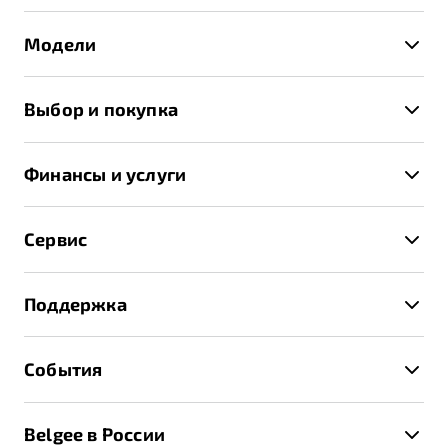
Модели
X50+
Выбор и покупка
S50
Автомобили в наличии
X70
Финансы и услуги
Спецпредложения и Акции
Автокредит
Записаться на тест-драйв
Сервис
Трейд-ин
Получить предложение
Записаться на сервис
Страхование
Поддержка
Руководство по эксплуатации
Расчет КАСКО
Гарантия Belgee
Техническое обслуживание
События
Клиентская поддержка
Калькулятор ТО
Новости
Помощь на дорогах
Belgee в России