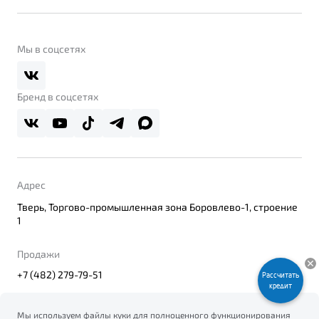
Контакты
Belgee Линк
О бренде
Belgee Клуб
О дилерском центре
Мы в соцсетях
Belgee Плюс
Правовая информация
Реферальная программа
Бренд в соцсетях
Адрес
Тверь, Торгово-промышленная зона Боровлево-1, строение
1
Продажи
+7 (482) 279-79-51
Рассчитать
кредит
Мы используем файлы куки для полноценного функционирования