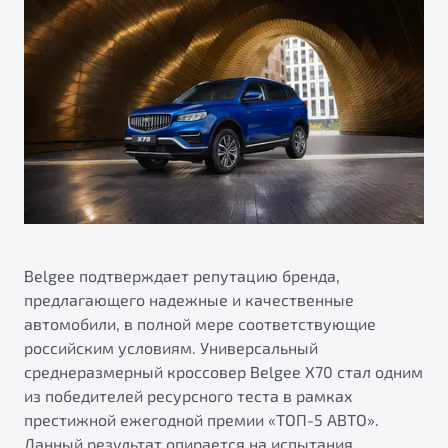
ПОДДЕРЖКА
Автокредит
О дилерском центре
Трейд-ин
Гарантия Belgee
Правовая информация
Яркий кроссовер
Страхование
Belgee Линк
от 2 219 990 ₽*
Расчет КАСКО
Belgee Клуб
Обзор
В наличии
Belgee Плюс
Реферальная программа
S50
Клиентская поддержка
Помощь на дорогах
Belgee подтверждает репутацию бренда,
предлагающего надежные и качественные
автомобили, в полной мере соответствующие
российским условиям. Универсальный
среднеразмерный кроссовер Belgee X70 стал одним
из победителей ресурсного теста в рамках
престижной ежегодной премии «ТОП-5 АВТО».
Узнайте о специальных выгодах при покупке
Элегантный и практичный седан
Данный результат опирается на испытания,
автомобиля Belgee