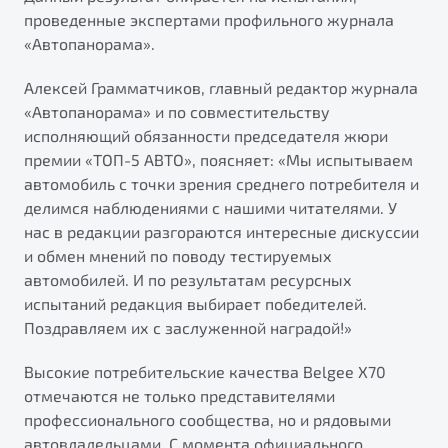
от 1 699 990 ₽*
проведенные экспертами профильного журнала
Подробно
«Автопанорама».
Обзор
В наличии
Алексей Грамматчиков, главный редактор журнала
«Автопанорама» и по совместительству
X70
Будьте еще более уверены на дорогах с программой
исполняющий обязанности председателя жюри
"Помощь на дорогах"
Автомобили в наличии
премии «ТОП-5 АВТО», поясняет: «Мы испытываем
Тест-драйв
Преимущества программы
автомобиль с точки зрения среднего потребителя и
Автокредит
делимся наблюдениями с нашими читателями. У
Спецпредложения
нас в редакции разгораются интересные дискуссии
и обмен мнений по поводу тестируемых
автомобилей. И по результатам ресурсных
Запись на сервис
испытаний редакция выбирает победителей.
Калькулятор ТО
Поздравляем их с заслуженной наградой!»
Универсальный кроссовер
Клиентская поддержка
от 2 499 990 ₽*
Высокие потребительские качества Belgee X70
отмечаются не только представителями
Обзор
В наличии
профессионального сообщества, но и рядовыми
автовладельцами. С момента официального